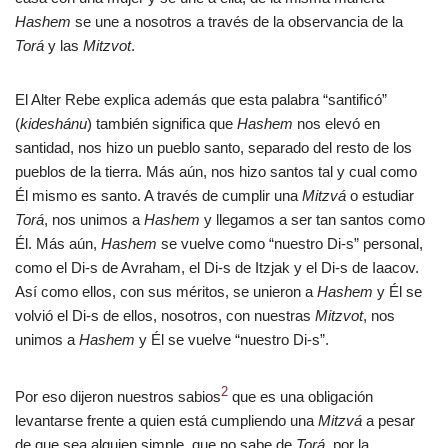
Hashem
se une a nosotros a través de la observancia de la
Torá
y las
Mitzvot
.
El Alter Rebe explica además que esta palabra “santificó”
(
kideshánu
) también significa que
Hashem
nos elevó en
santidad, nos hizo un pueblo santo, separado del resto de los
pueblos de la tierra. Más aún, nos hizo santos tal y cual como
Él mismo es santo. A través de cumplir una
Mitzvá
o estudiar
Torá
, nos unimos a
Hashem
y llegamos a ser tan santos como
Él. Más aún,
Hashem
se vuelve como “nuestro Di-s” personal,
como el Di-s de Avraham, el Di-s de Itzjak y el Di-s de Iaacov.
Así como ellos, con sus méritos, se unieron a
Hashem
y Él se
volvió el Di-s de ellos, nosotros, con nuestras
Mitzvot
, nos
unimos a
Hashem
y Él se vuelve “nuestro Di-s”.
2
Por eso dijeron nuestros sabios
que es una obligación
levantarse frente a quien está cumpliendo una
Mitzvá
a pesar
de que sea alguien simple, que no sabe de
Torá
, por la