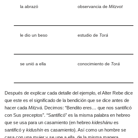
la abrazó
observancia de
Mitzvot
le dio un beso
estudio de
Torá
se unió a ella
conocimiento de
Torá
Después de explicar cada detalle del ejemplo, el Alter Rebe dice
que este es el significado de la bendición que se dice antes de
hacer cada
Mitzvá
. Decimos: “Bendito eres… que nos santificó
con Sus preceptos”. “Santificó” es la misma palabra en hebreo
que se usa para un casamiento (en hebreo
kideshánu
es
santificó y
kidushín
es casamiento). Así como un hombre se
casa con una mujer y se une a ella, de la misma manera