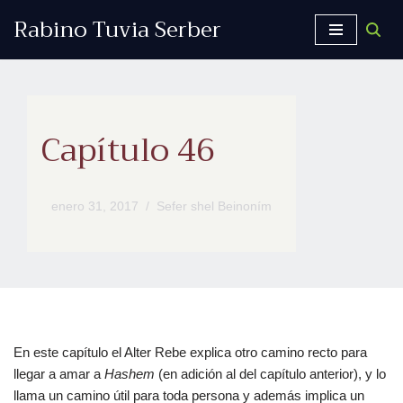
Rabino Tuvia Serber
Saltar
al
contenido
Capítulo 46
enero 31, 2017
Sefer shel Beinoním
En este capítulo el Alter Rebe explica otro camino recto para
llegar a amar a
Hashem
(en adición al del capítulo anterior), y lo
llama un camino útil para toda persona y además implica un