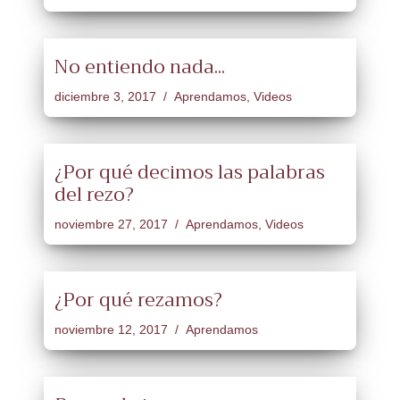
No entiendo nada...
diciembre 3, 2017
Aprendamos
,
Videos
¿Por qué decimos las palabras
del rezo?
noviembre 27, 2017
Aprendamos
,
Videos
¿Por qué rezamos?
noviembre 12, 2017
Aprendamos