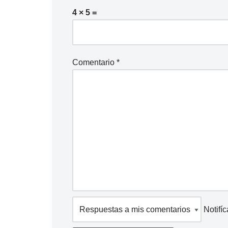
4 × 5 =
Comentario
*
Notifí