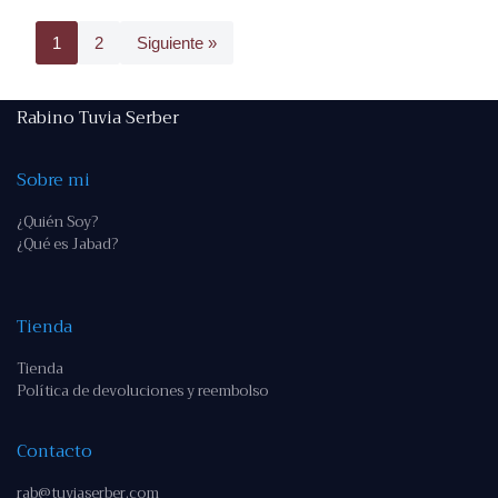
1
2
Siguiente »
Rabino Tuvia Serber
Sobre mi
¿Quién Soy?
¿Qué es Jabad?
Tienda
Tienda
Política de devoluciones y reembolso
Contacto
rab@tuviaserber.com