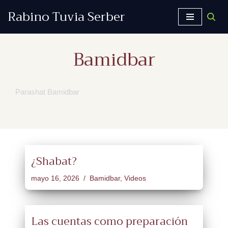
Rabino Tuvia Serber
Saltar
al
Bamidbar
contenido
Parashat Bamidbar
¿Shabat?
mayo 16, 2026
Bamidbar
,
Videos
Las cuentas como preparación