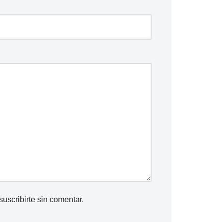
l
e
c
h
a
a
r
r
i
b
a
/
a
b
a
suscribirte
sin comentar.
j
o