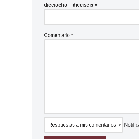
dieciocho − dieciseis =
Comentario
*
Notifí