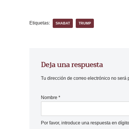
p
r
o
Etiquetas:
SHABAT
TRUMP
d
u
c
t
o
Deja una respuesta
r
d
Tu dirección de correo electrónico no será 
e
a
u
Nombre
*
d
i
o
Por favor, introduce una respuesta en dígito