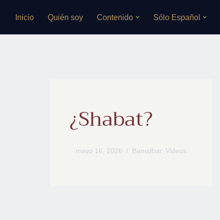
Inicio
Quién soy
Contenido
Sólo Español
Saltar
al
contenido
¿Shabat?
mayo 16, 2026
Bamidbar
,
Videos