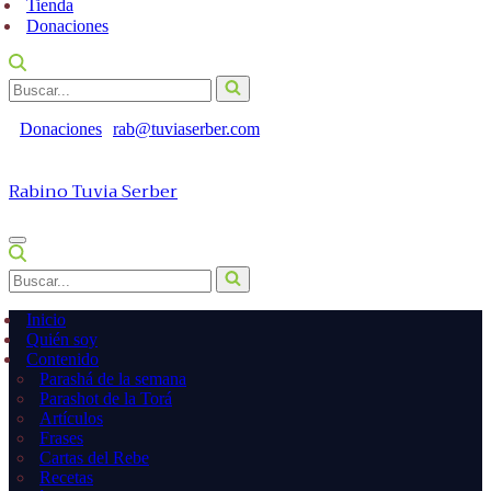
Tienda
Donaciones
Buscar...
Donaciones
rab@tuviaserber.com
Rabino Tuvia Serber
Menú
de
Buscar...
navegación
Inicio
Quién soy
Contenido
Parashá de la semana
Parashot de la Torá
Artículos
Frases
Cartas del Rebe
Recetas