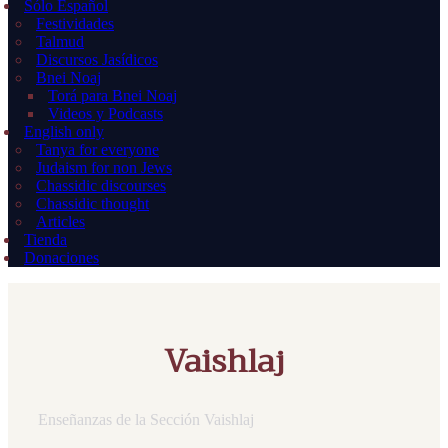
Sólo Español
Festividades
Talmud
Discursos Jasídicos
Bnei Noaj
Torá para Bnei Noaj
Videos y Podcasts
English only
Tanya for everyone
Judaism for non Jews
Chassidic discourses
Chassidic thought
Articles
Tienda
Donaciones
Vaishlaj
Enseñanzas de la Sección Vaishlaj