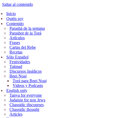
Saltar al contenido
Inicio
Quién soy
Contenido
Parashá de la semana
Parashot de la Torá
Artículos
Frases
Cartas del Rebe
Recetas
Sólo Español
Festividades
Talmud
Discursos Jasídicos
Bnei Noaj
Torá para Bnei Noaj
Videos y Podcasts
English only
Tanya for everyone
Judaism for non Jews
Chassidic discourses
Chassidic thought
Articles