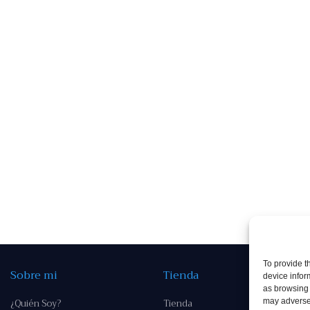
To provide t
Sobre mi
Tienda
device infor
as browsing 
¿Quién Soy?
Tienda
may adversel