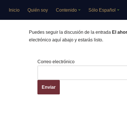
Inicio
Quién soy
Contenido
Sólo Español
Saltar
al
contenido
Puedes seguir la discusión de la entrada
El aho
electrónico aquí abajo y estarás listo.
Correo electrónico