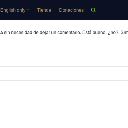
English only
Tienda
Donaciones
ra
sin necesidad de dejar un comentario. Está bueno, ¿no?. Sim