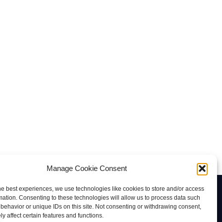
Manage Cookie Consent
he best experiences, we use technologies like cookies to store and/or access
Contacto
mation. Consenting to these technologies will allow us to process data such
behavior or unique IDs on this site. Not consenting or withdrawing consent,
rab@tuviaserber.com
y affect certain features and functions.