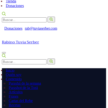
Tienda
Donaciones
Buscar...
Donaciones
rab@tuviaserber.com
Rabino Tuvia Serber
Menú
de
Buscar...
navegación
Inicio
Quién soy
Contenido
Parashá de la semana
Parashot de la Torá
Artículos
Frases
Cartas del Rebe
Recetas