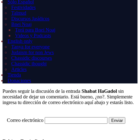
Sólo Español
Festividades
Talmud
Discursos Jasídicos
Bnei Noaj
Torá para Bnei Noaj
Videos y Podcasts
English only
Tanya for everyone
Judaism for non Jews
Chassidic discourses
Chassidic thought
Articles
Tienda
Donaciones
Puedes seguir la discusión de la entrada
Shabat HaGadol
sin
necesidad de dejar un comentario. Está bueno, ¿no?. Simplemente
ingresa tu dirección de correo electrónico aquí abajo y estarás listo.
Correo electrónico