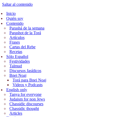
Saltar al contenido
Inicio
Quién soy
Contenido
Parashá de la semana
Parashot de la Torá
Artículos
Frases
Cartas del Rebe
Recetas
Sólo Español
Festividades
Talmud
Discursos Jasídicos
Bnei Noaj
Torá para Bnei Noaj
Videos y Podcasts
English only
Tanya for everyone
Judaism for non Jews
Chassidic discourses
Chassidic thought
Articles