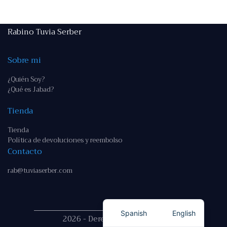
Rabino Tuvia Serber
Sobre mi
¿Quién Soy?
¿Qué es Jabad?
Tienda
Tienda
Política de devoluciones y reembolso
Contacto
rab@tuviaserber.com
Spanish
English
2026 - Derechos reservados