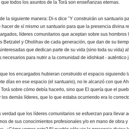
 que todos los asuntos de la Torá son enseñanzas eternas.
e la siguiente manera: Di-s dice "Y construirán un santuario pa
acer de sí mismo un santuario para que la presencia divina res
argados, líderes comunitarios que aceptan sobre sus hombros l
los Betzalel y Oholihav de cada generación, que dan de su tiempo 
sinteresadas que dedican parte de su vida (sino toda su vida) a
necesarios para nutrir a la comunidad de idishkait - auténtico 
 que los encargados hubieran construido el espacio siguiendo las
e días en ese espacio (el santuario), no le alcanzó con que Ah
a Torá sobre cómo debía hacerlo, sino que El quería que el pueb
los demás líderes, que lo que estaba ocurriendo era lo correct
verdad que los líderes comunitarios se esfuerzan para llevar 
inos de sus conocimientos profesionales y/o en mano de obra y 