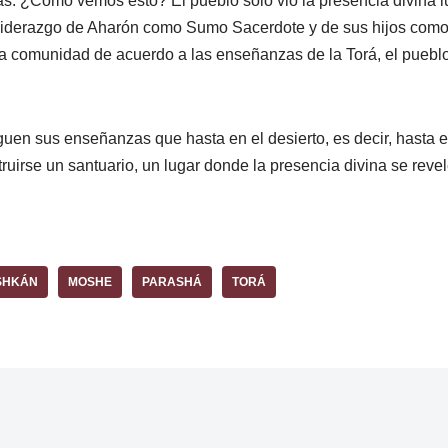
 ¿Cómo vemos esto? El pueblo sólo vio la presencia divina lueg
 liderazgo de Aharón como Sumo Sacerdote y de sus hijos como 
a comunidad de acuerdo a las enseñanzas de la Torá, el pueblo 
guen sus enseñanzas que hasta en el desierto, es decir, hasta en
truirse un santuario, un lugar donde la presencia divina se reve
SHKÁN
MOSHE
PARASHÁ
TORÁ