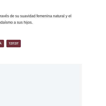
través de su suavidad femenina natural y el
udaísmo a sus hijos.
Á
TZITZIT