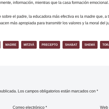
almente, información, mientras que la casa formación emocional.
 sobre el padre, la educadora más efectiva es la madre que, a 
acen más apropiada para transmitir los valores y la moral del j
MADRE
MITZVÁ
PRECEPTO
SHABAT
SHEMÁ
TOR
publicada.
Los campos obligatorios están marcados con
*
Correo electrónico
*
Web