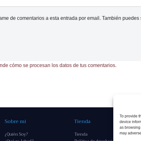
came de comentarios a esta entrada por email. También puedes
nde cómo se procesan los datos de tus comentarios.
To provide t
Sobre mi
Tienda
device infor
as browsing 
¿Quién Soy?
Tienda
may adversel