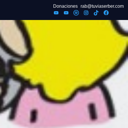
Donaciones
rab@tuviaserber.com