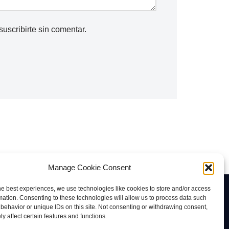
suscribirte
sin comentar.
Manage Cookie Consent
he best experiences, we use technologies like cookies to store and/or access
Contacto
mation. Consenting to these technologies will allow us to process data such
behavior or unique IDs on this site. Not consenting or withdrawing consent,
rab@tuviaserber.com
y affect certain features and functions.