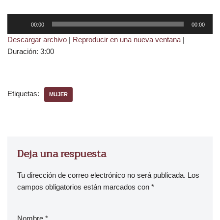
R
00:00
00:00
e
Descargar archivo
|
Reproducir en una nueva ventana
|
p
Duración: 3:00
r
o
d
u
Etiquetas:
MUJER
c
t
o
r
d
Deja una respuesta
e
a
Tu dirección de correo electrónico no será publicada.
Los
u
campos obligatorios están marcados con
*
d
i
Nombre
*
o