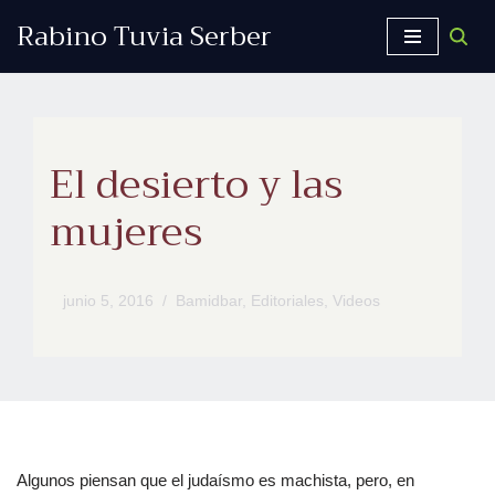
Rabino Tuvia Serber
Saltar
al
contenido
El desierto y las
mujeres
junio 5, 2016
Bamidbar
,
Editoriales
,
Videos
Algunos piensan que el judaísmo es machista, pero, en