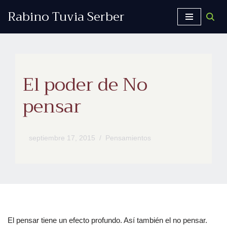
Rabino Tuvia Serber
Saltar
al
contenido
El poder de No
pensar
septiembre 17, 2015
Pensamientos
El pensar tiene un efecto profundo. Así también el no pensar.