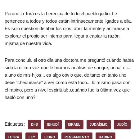
Porque la Torá es la herencia de todo el pueblo judío. Le
pertenece a todos y todos están intrínsecamente ligados a ella.
Es sólo cuestión de abrir los ojos, abrir la mente y animarse a
explorar el propio ser interno para llegar a captar la razón
misma de nuestra vida.
Para concluir, el otro día una doctora me preguntó cuándo había
sido la última vez que le hicimos análisis de sangre, orina, etc.,
a uno de mis hijos... es algo obvio que, de tanto en tanto uno
debe "chequearse" a ver cómo está todo... lo mismo pasa con
el rabino, pero a nivel espiritual: ¿cuándo fue la última vez que
habló con uno?
Etiquetas:
DI-S
IEHUDÍ
ISRAEL
JUDAÍSMO
JUDÍO
LETRA
LEY
LIBRO
PENSAMIENTO
RABINO