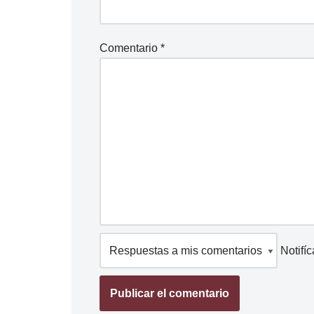
o
Comentario
*
Notifí