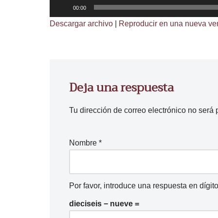
R
00:00
e
Descargar archivo
|
Reproducir en una nueva ve
p
r
o
d
Deja una respuesta
u
c
t
Tu dirección de correo electrónico no será 
o
r
Nombre
*
d
e
a
Por favor, introduce una respuesta en dígito
u
d
dieciseis − nueve =
i