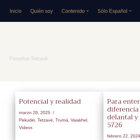
Inicio
Quién soy
Contenido
Sólo Español
Saltar
al
contenido
Parashat Tetzavé
Potencial y realidad
Para enten
diferencia 
marzo 28, 2025
delantal y 
Pekudéi
,
Tetzavé
,
Trumá
,
Vaiakhel
,
5726
Videos
febrero 22, 202