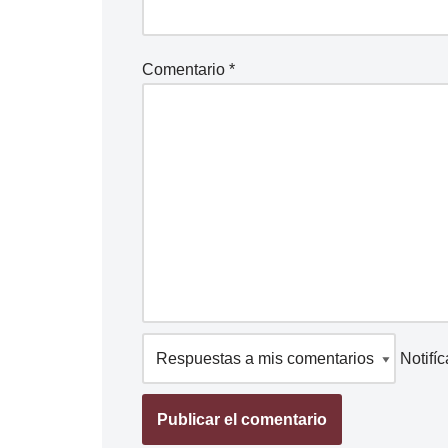
Comentario
*
Notifí