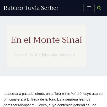
Rabino Tuvia Serber
Saltar
al
contenido
En el Monte Sinaí
febrero 7, 2013
Editoriales
,
Mishpatím
La semana pasada leímos en la Torá
parashat
Itró, cuyo asunto
principal era la Entrega de la Torá. Esta semana leemos
parashat
Mishpatím – leyes, cuyo contenido general es una