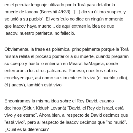
en el peculiar lenguaje utilizado por la Torá para detallar la
muerte de Iaacov (Bereshit 49:33): "[...] dio su último suspiro, y
se unió a su pueblo". El versículo no dice en ningún momento
que Iaacov haya muerto... de aquí extraen la idea de que
Iaacov, nuestro patriarca, no falleció.
Obviamente, la frase es polémica, principalmente porque la Torá
misma relata el proceso posterior a su muerte, cuando preparan
su cuerpo y hasta lo entierran en Mearat haMajpelá, donde
enterraron a los otros patriarcas. Por eso, nuestros sabios
concluyen que, así como su simiente está viva (el pueblo judío),
él (Iaacov), también está vivo.
Encontramos la misma idea sobre el Rey David, cuando
decimos (Sidur, Kidush Levaná) "David, el Rey de Israel, está
vivo y es eterno". Ahora bien, al respecto de David decimos que
"está vivo", pero al respecto de Iaacov decimos que "no murió".
¿Cuál es la diferencia?