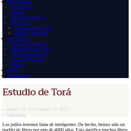
Sólo Español
Festividades
Talmud
Discursos Jasídicos
Bnei Noaj
Torá para Bnei Noaj
Videos y Podcasts
English only
Tanya for everyone
Judaism for non Jews
Chassidic discourses
Chassidic thought
Articles
Tienda
Donaciones
Estudio de Torá
octubre 29, 2017
octubre 29, 2017
Vida Judía
Los judíos tenemos fama de inteligentes. De hecho, hemos sido un
pueblo de libros por más de 4000 años. Esto significa muchos libros