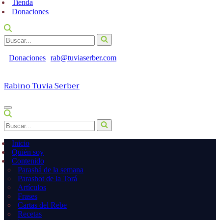
Tienda
Donaciones
Buscar...
Donaciones
rab@tuviaserber.com
Rabino Tuvia Serber
Menú
de
Buscar...
navegación
Inicio
Quién soy
Contenido
Parashá de la semana
Parashot de la Torá
Artículos
Frases
Cartas del Rebe
Recetas