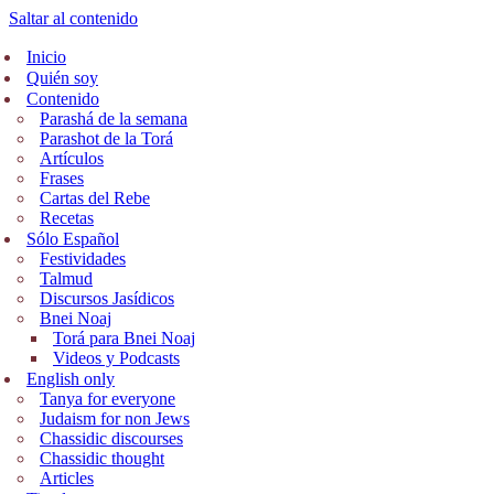
Saltar al contenido
Inicio
Quién soy
Contenido
Parashá de la semana
Parashot de la Torá
Artículos
Frases
Cartas del Rebe
Recetas
Sólo Español
Festividades
Talmud
Discursos Jasídicos
Bnei Noaj
Torá para Bnei Noaj
Videos y Podcasts
English only
Tanya for everyone
Judaism for non Jews
Chassidic discourses
Chassidic thought
Articles