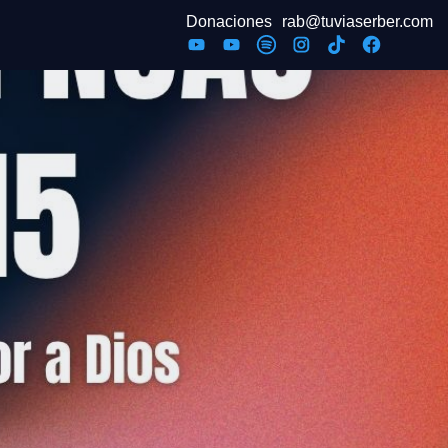
Donaciones
rab@tuviaserber.com