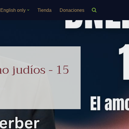
English only
Tienda
Donaciones
o judíos - 15
eos