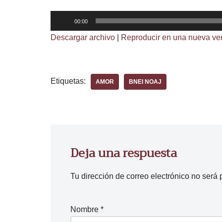
R
00:00
e
Descargar archivo
|
Reproducir en una nueva ve
p
r
o
Etiquetas:
AMOR
BNEI NOAJ
d
u
c
t
o
Deja una respuesta
r
d
Tu dirección de correo electrónico no será 
e
a
u
Nombre
*
d