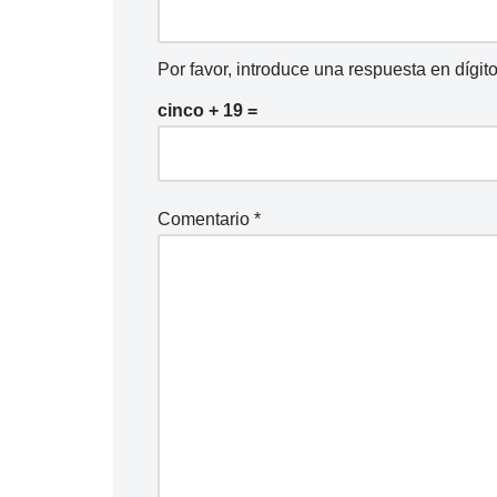
i
o
Por favor, introduce una respuesta en dígito
cinco + 19 =
Comentario
*