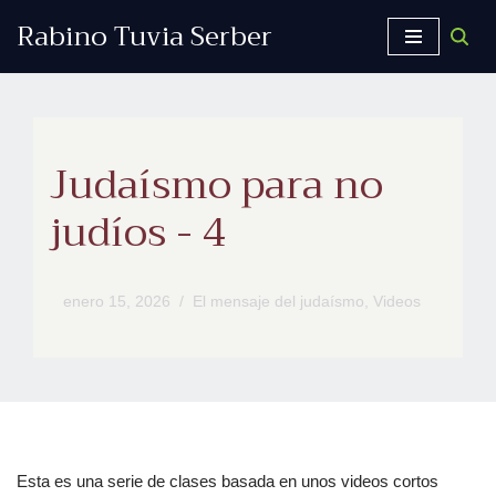
Rabino Tuvia Serber
Saltar
al
contenido
Judaísmo para no
judíos - 4
enero 15, 2026
El mensaje del judaísmo
,
Videos
Esta es una serie de clases basada en unos videos cortos