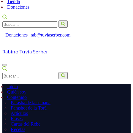
Tienda
Donaciones
Buscar...
Donaciones
rab@tuviaserber.com
Rabino Tuvia Serber
Menú
de
Buscar...
navegación
Inicio
Quién soy
Contenido
Parashá de la semana
Parashot de la Torá
Artículos
Frases
Cartas del Rebe
Recetas