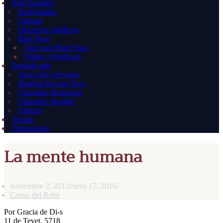
Sólo Español
Festividades
Talmud
Discursos Jasídicos
Bnei Noaj
Torá para Bnei Noaj
Videos y Podcasts
English only
Tanya for everyone
Judaism for non Jews
Chassidic discourses
Chassidic thought
Articles
Tienda
Donaciones
La mente humana
noviembre 2, 2012
enero 17, 2016
Cartas del Rebe
Por Gracia de Di-s
11 de Tevet, 5718