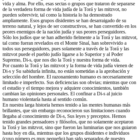
vida y alma. Por ello, esas sectas o grupos que trataron de separarse
de la verdadera forma de vida judía de la Torá y las mitzvot, no
pueden sobrevivir, tal como la historia lo ha demostrado
ampliamente. Esos grupos disidentes se han desarraigado de su
terreno natural, y lejos de ser constructivos, se han convertido en los
peores enemigos de la nación judía y sus peores perseguidores.
Sólo los judíos que se han adherido fielmente a la Torá y las mitzvot,
tal como fueran revelados en el Monte Sinaí, han sobrevivido a
todos sus perseguidores, pues solamente a través de la Torá y las
mitzvot puede el pueblo judío ligarse a lo Superior y al Poder
Supremo, Di-s, que nos dio la Torá y nuestra forma de vida.
Por cuanto la Torá y las mitzvot y la forma de vida judía vienen de
Di-s y Su sabiduría infinita, no están sometidas a la aprobación y
selección del hombre. El razonamiento humano es necesariamente
limitado e imperfecto. Sus deficiencias son obvias; mientras que con
el estudio y el tiempo mejora y adquiere conocimientos, también
cambian las opiniones personales. El confinar a Di-s al juicio
humano violentaría hasta al sentido común.
En nuestra larga historia hemos tenido a las mentes humanas más
brillantes, que sin embargo reconocieron sus limitaciones cuando
llegaba al conocimiento de Di-s, Sus leyes y preceptos. Hemos
tenido grandes pensadores y filósofos, que no solamente aceptaron
la Torá y las mitzvot, sino que fueron las luminarias que nos guiaron
hasta hoy en día, mientras que los grupos disidentes e individuos
(cuyo número es muy pequeño) han sido separados de nuestro