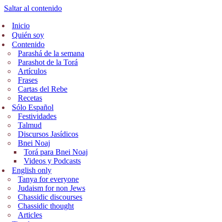
Saltar al contenido
Inicio
Quién soy
Contenido
Parashá de la semana
Parashot de la Torá
Artículos
Frases
Cartas del Rebe
Recetas
Sólo Español
Festividades
Talmud
Discursos Jasídicos
Bnei Noaj
Torá para Bnei Noaj
Videos y Podcasts
English only
Tanya for everyone
Judaism for non Jews
Chassidic discourses
Chassidic thought
Articles