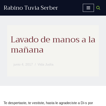
Rabino Tuvia Serber
Saltar
al
contenido
Lavado de manos a la
mañana
junio 4, 2017
Vida Judía
Te despertaste, te vestiste, hasta le agradeciste a Di-s por