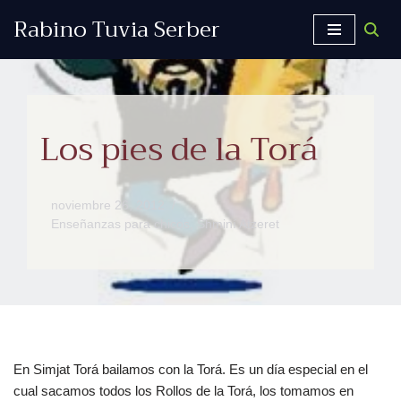
Rabino Tuvia Serber
Saltar
al
contenido
Los pies de la Torá
noviembre 26, 2012
Enseñanzas para chicos
,
Shminí Atzeret
En Simjat Torá bailamos con la Torá. Es un día especial en el
cual sacamos todos los Rollos de la Torá, los tomamos en