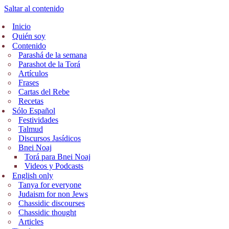
Saltar al contenido
Inicio
Quién soy
Contenido
Parashá de la semana
Parashot de la Torá
Artículos
Frases
Cartas del Rebe
Recetas
Sólo Español
Festividades
Talmud
Discursos Jasídicos
Bnei Noaj
Torá para Bnei Noaj
Videos y Podcasts
English only
Tanya for everyone
Judaism for non Jews
Chassidic discourses
Chassidic thought
Articles