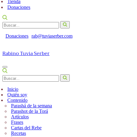
Tienda
Donaciones
Buscar...
Donaciones
rab@tuviaserber.com
Rabino Tuvia Serber
Menú
de
Buscar...
navegación
Inicio
Quién soy
Contenido
Parashá de la semana
Parashot de la Torá
Artículos
Frases
Cartas del Rebe
Recetas