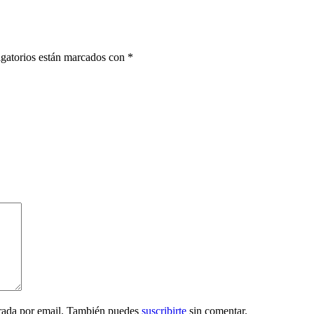
gatorios están marcados con
*
trada por email. También puedes
suscribirte
sin comentar.