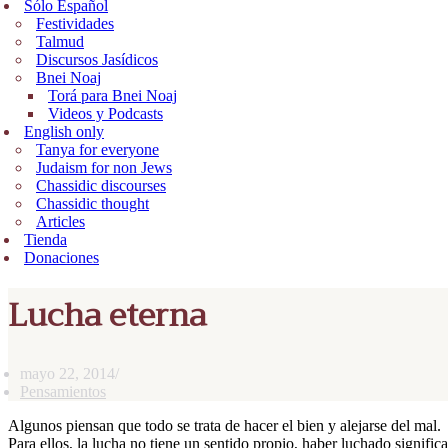
Sólo Español
Festividades
Talmud
Discursos Jasídicos
Bnei Noaj
Torá para Bnei Noaj
Videos y Podcasts
English only
Tanya for everyone
Judaism for non Jews
Chassidic discourses
Chassidic thought
Articles
Tienda
Donaciones
Lucha eterna
mayo 22, 2014
Pensamientos
Algunos piensan que todo se trata de hacer el bien y alejarse del mal.
Para ellos, la lucha no tiene un sentido propio, haber luchado signifi