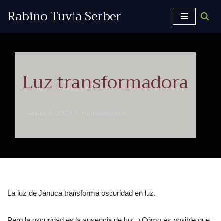
Rabino Tuvia Serber
Saltar
al
contenido
Luz transformadora
enero 8, 2023
Pensamientos
La luz de Januca transforma oscuridad en luz.
Pero la oscuridad es la ausencia de luz. ¿Cómo es posible que