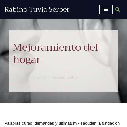
Rabino Tuvia Serber
Saltar
al
contenido
Mejoramiento del
hogar
febrero 26, 2015
Pensamientos
Palabras duras, demandas y ultimátum - sacuden la fundación