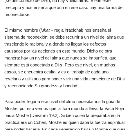
(se desconectó de Di-s), no hay vuelta atrás. Viene este
precepto y nos enseña que aún en ese caso hay una forma de
reconectarse.
El mismo nombre (
jukat
– regla irracional) nos enseña el
sistema de reconexión: se debe recurrir a un nivel del alma que
trasciende lo racional y a donde no llegan los defectos
causados por las acciones en este mundo. Dicho de otra
manera: hay un nivel del alma que nunca se impurifica, que
siempre está conectado a Di-s. Pero ese nivel, en muchos
casos, se encuentra oculto, y es el trabajo de cada uno
revelarlo y utilizarlo para poder vivir una vida consciente de Di-s
y reconociendo Su grandeza y bondad.
Para poder llegar a ese nivel del alma necesitamos la guía de
Moshe, por eso vemos que la Torá manda a llevar la Vaca Roja
hacia Moshe (Devarím 19:2). Si bien quien la preparaba en la
práctica era un Cohen, Moshe es quien daba la fuerza espiritual
para poder hacerla. En cada generación hay un Moshe que guía