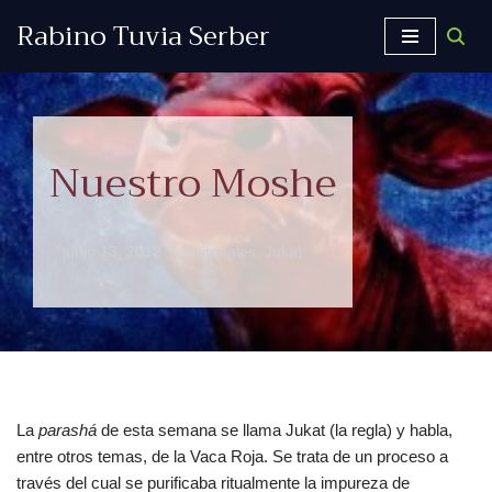
Rabino Tuvia Serber
Saltar
al
contenido
Nuestro Moshe
junio 13, 2013
Editoriales
,
Jukat
La
parashá
de esta semana se llama Jukat (la regla) y habla,
entre otros temas, de la Vaca Roja. Se trata de un proceso a
través del cual se purificaba ritualmente la impureza de