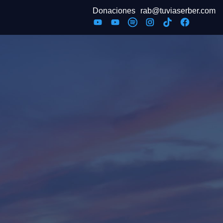
Donaciones
rab@tuviaserber.com