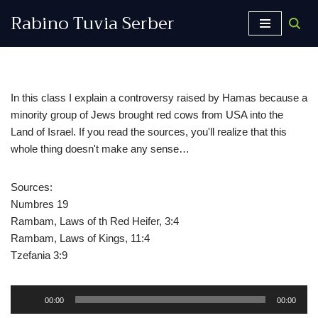
Rabino Tuvia Serber
Saltar
al
contenido
In this class I explain a controversy raised by Hamas because a
minority group of Jews brought red cows from USA into the
Land of Israel. If you read the sources, you'll realize that this
whole thing doesn't make any sense…
Sources:
Numbres 19
Rambam, Laws of th Red Heifer, 3:4
Rambam, Laws of Kings, 11:4
Tzefania 3:9
R
00:00
00:00
e