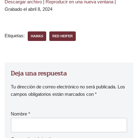
Descargar archivo
|
Reproducir en una nueva ventana
|
p
Grabado el abril 8, 2024
r
o
d
u
Etiquetas:
HAMAS
RED HEIFER
c
t
o
r
d
Deja una respuesta
e
a
Tu dirección de correo electrónico no será publicada.
Los
u
campos obligatorios están marcados con
*
d
i
Nombre
*
o