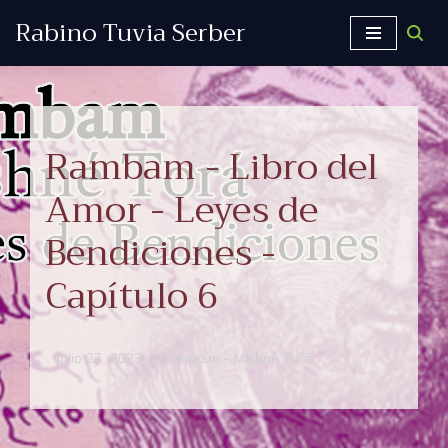
Rabino Tuvia Serber
Saltar
al
contenido
Rambam - Libro del
Amor - Leyes de
Bendiciones -
Capítulo 6
julio 27, 2023
Rambam - Mishne Torá