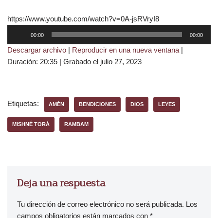
https://www.youtube.com/watch?v=0A-jsRVryI8
R
00:00
00:00
e
Descargar archivo
|
Reproducir en una nueva ventana
|
p
Duración: 20:35
|
Grabado el julio 27, 2023
r
o
d
u
Etiquetas:
AMÉN
BENDICIONES
DIOS
LEYES
c
t
MISHNÉ TORÁ
RAMBAM
o
r
d
e
Deja una respuesta
a
u
Tu dirección de correo electrónico no será publicada.
Los
d
campos obligatorios están marcados con
*
i