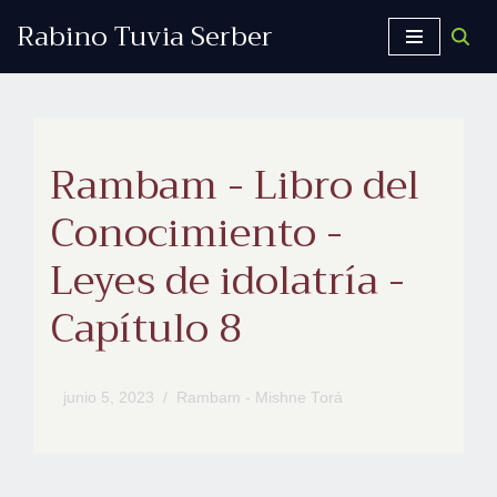
Rabino Tuvia Serber
Saltar
al
contenido
Rambam - Libro del
Conocimiento -
Leyes de idolatría -
Capítulo 8
junio 5, 2023
Rambam - Mishne Torá