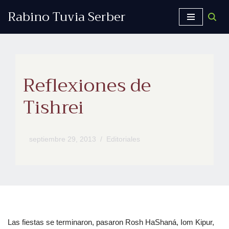
Rabino Tuvia Serber
Saltar
al
contenido
Reflexiones de
Tishrei
septiembre 29, 2013
Editoriales
Las fiestas se terminaron, pasaron Rosh HaShaná, Iom Kipur,