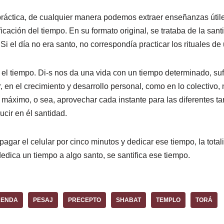
 práctica, de cualquier manera podemos extraer enseñanzas úti
ficación del tiempo. En su formato original, se trataba de la sa
 Si el día no era santo, no correspondía practicar los rituales de
 el tiempo. Di-s nos da una vida con un tiempo determinado, suf
r, en el crecimiento y desarrollo personal, como en lo colectivo,
l máximo, o sea, aprovechar cada instante para las diferentes t
cir en él santidad.
agar el celular por cinco minutos y dedicar ese tiempo, la total
edica un tiempo a algo santo, se santifica ese tiempo.
RENDA
PESAJ
PRECEPTO
SHABAT
TEMPLO
TORÁ