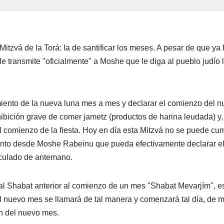
itzvá de la Torá: la de santificar los meses. A pesar de que ya
le transmite "oficialmente" a Moshe que le diga al pueblo judío 
miento de la nueva luna mes a mes y declarar el comienzo del nu
bición grave de comer jametz (productos de harina leudada) y, 
 comienzo de la fiesta. Hoy en día esta Mitzvá no se puede c
miento desde Moshe Rabeinu que pueda efectivamente declarar e
alculado de antemano.
al Shabat anterior al comienzo de un mes "Shabat Mevarjím", e
 el nuevo mes se llamará de tal manera y comenzará tal día, de 
ón del nuevo mes.