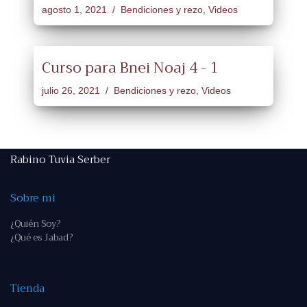
agosto 1, 2021
Bendiciones y rezo
,
Videos
Curso para Bnei Noaj 4 - 1
julio 26, 2021
Bendiciones y rezo
,
Videos
Rabino Tuvia Serber
Sobre mi
¿Quién Soy?
¿Qué es Jabad?
Tienda