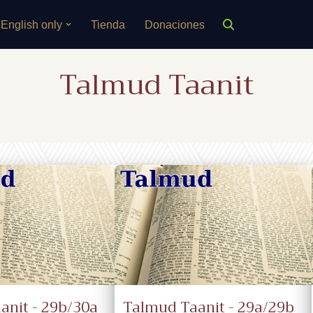
English only
Tienda
Donaciones
Talmud Taanit
anit - 29b/30a
Talmud Taanit - 29a/29b