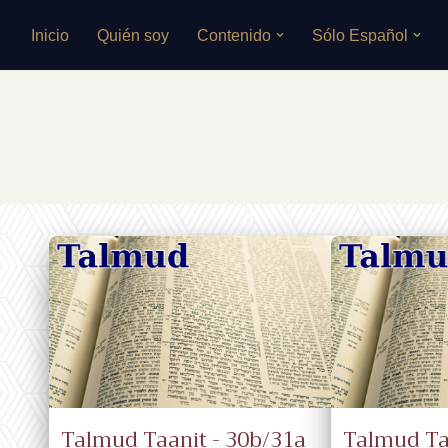
Inicio
Quién soy
Contenido
Sólo Español
Saltar
al
contenido
Talmud Taanit - 30b/31a
Talmud Ta