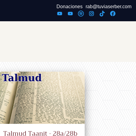
Donaciones
rab@tuviaserber.com
Talmud Taanit - 28a/28b