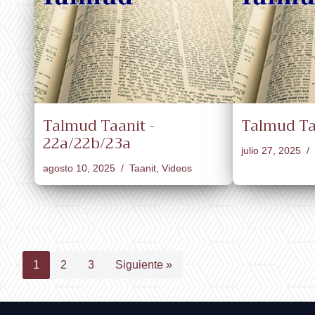
Talmud Taanit -
Talmud Ta
22a/22b/23a
julio 27, 2025
agosto 10, 2025
Taanit
,
Videos
1
2
3
Siguiente »