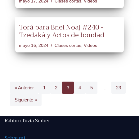
mayo 17, 2024
Clases cortas
,
Videos
Torá para Bnei Noaj #240 -
Tzedaká y Actos de bondad
mayo 16, 2024
Clases cortas
,
Videos
« Anterior
1
2
3
4
5
…
23
Siguiente »
Rabino Tuvia Serber
Sobre mi