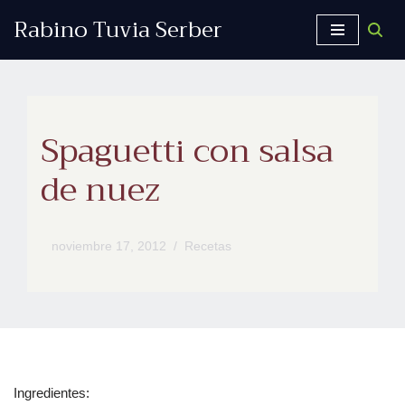
Rabino Tuvia Serber
Saltar
al
contenido
Spaguetti con salsa
de nuez
noviembre 17, 2012
Recetas
Ingredientes: