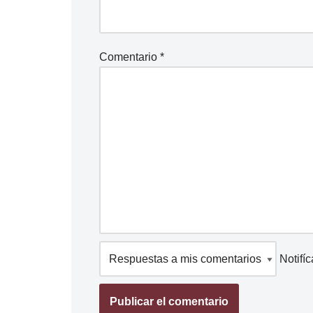
Comentario
*
Notifí