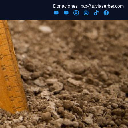
Donaciones
rab@tuviaserber.com