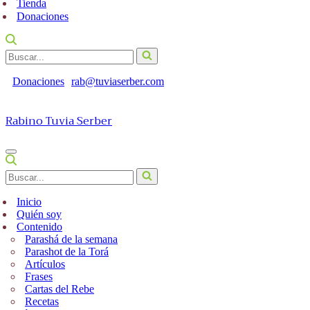
Tienda
Donaciones
Buscar...
Donaciones
rab@tuviaserber.com
Rabino Tuvia Serber
Menú
de
Buscar...
navegación
Inicio
Quién soy
Contenido
Parashá de la semana
Parashot de la Torá
Artículos
Frases
Cartas del Rebe
Recetas