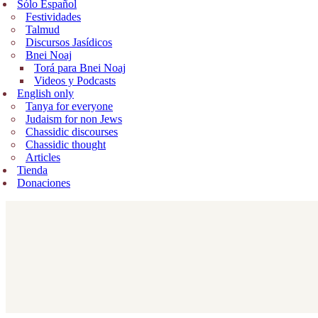
Sólo Español
Festividades
Talmud
Discursos Jasídicos
Bnei Noaj
Torá para Bnei Noaj
Videos y Podcasts
English only
Tanya for everyone
Judaism for non Jews
Chassidic discourses
Chassidic thought
Articles
Tienda
Donaciones