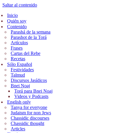
Saltar al contenido
Inicio
Quién soy
Contenido
Parashá de la semana
Parashot de la Torá
Artículos
Frases
Cartas del Rebe
Recetas
Sólo Español
Festividades
Talmud
Discursos Jasídicos
Bnei Noaj
Torá para Bnei Noaj
Videos y Podcasts
English only
Tanya for everyone
Judaism for non Jews
Chassidic discourses
Chassidic thought
Articles