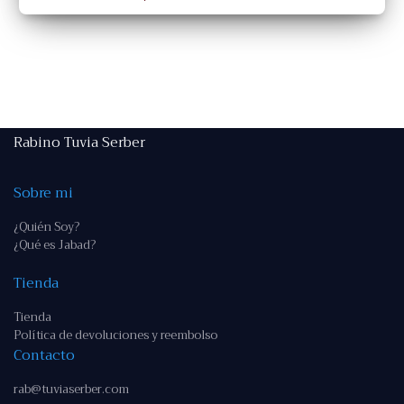
Rabino Tuvia Serber
Sobre mi
¿Quién Soy?
¿Qué es Jabad?
Tienda
Tienda
Política de devoluciones y reembolso
Contacto
rab@tuviaserber.com