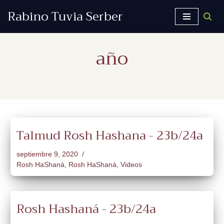
Rabino Tuvia Serber
Saltar
al
año
contenido
Talmud Rosh Hashana - 23b/24a
septiembre 9, 2020
Rosh HaShaná
,
Rosh HaShaná
,
Videos
Rosh Hashaná - 23b/24a