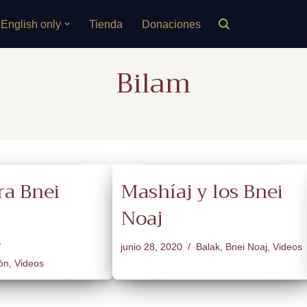
English only
Tienda
Donaciones
Bilam
ra Bnei
Mashíaj y los Bnei
Noaj
junio 28, 2020
Balak
,
Bnei Noaj
,
Videos
ón
,
Videos