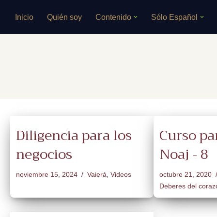
Inicio
Quién soy
Contenido
Sólo Español
Saltar
al
contenido
Diligencia para los
Curso pa
negocios
Noaj - 8
noviembre 15, 2024
Vaierá
,
Videos
octubre 21, 2020
Deberes del coraz