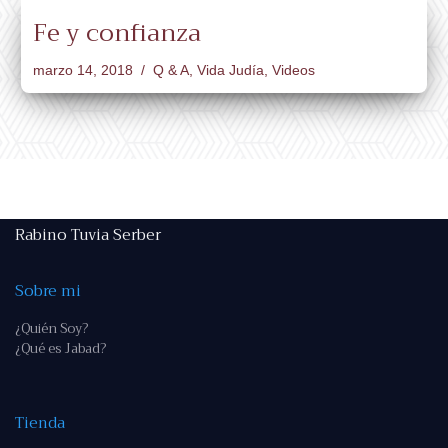
Fe y confianza
marzo 14, 2018
Q & A
,
Vida Judía
,
Videos
Rabino Tuvia Serber
Sobre mi
¿Quién Soy?
¿Qué es Jabad?
Tienda