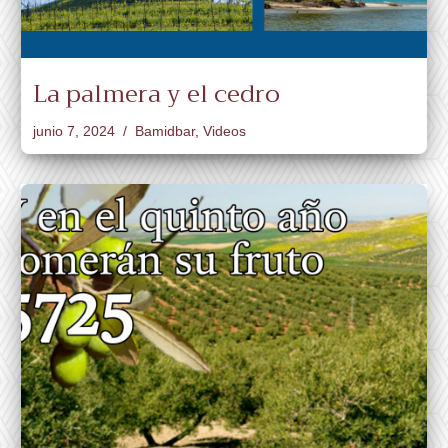
La palmera y el cedro
junio 7, 2024
Bamidbar
,
Videos