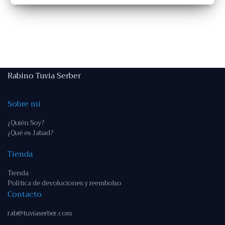
Rabino Tuvia Serber
Sobre mi
¿Quién Soy?
¿Qué es Jabad?
Tienda
Tienda
Política de devoluciones y reembolso
Contacto
rab@tuviaserber.com