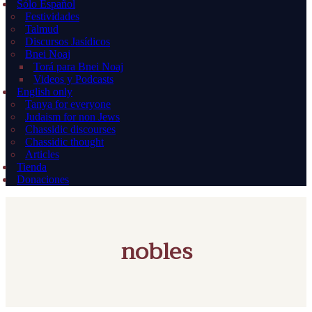
Sólo Español
Festividades
Talmud
Discursos Jasídicos
Bnei Noaj
Torá para Bnei Noaj
Videos y Podcasts
English only
Tanya for everyone
Judaism for non Jews
Chassidic discourses
Chassidic thought
Articles
Tienda
Donaciones
nobles