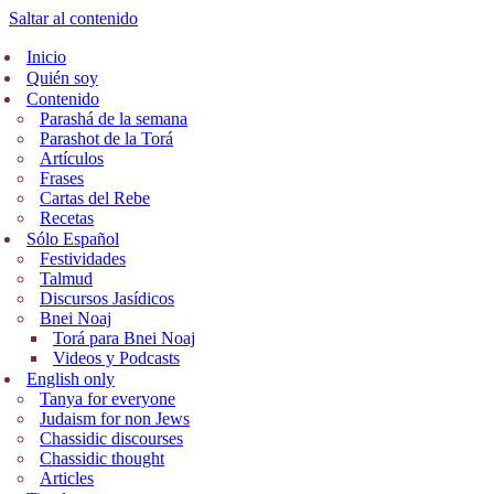
Saltar al contenido
Inicio
Quién soy
Contenido
Parashá de la semana
Parashot de la Torá
Artículos
Frases
Cartas del Rebe
Recetas
Sólo Español
Festividades
Talmud
Discursos Jasídicos
Bnei Noaj
Torá para Bnei Noaj
Videos y Podcasts
English only
Tanya for everyone
Judaism for non Jews
Chassidic discourses
Chassidic thought
Articles