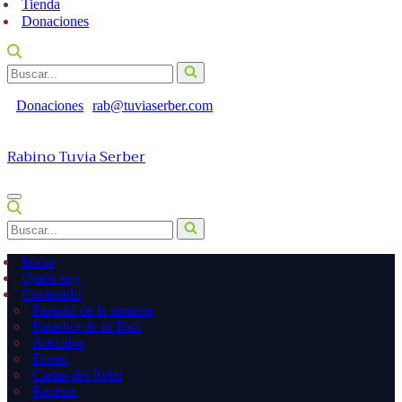
Tienda
Donaciones
Buscar...
Donaciones
rab@tuviaserber.com
Rabino Tuvia Serber
Menú
de
Buscar...
navegación
Inicio
Quién soy
Contenido
Parashá de la semana
Parashot de la Torá
Artículos
Frases
Cartas del Rebe
Recetas