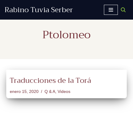
Rabino Tuvia Serber
Saltar
al
Ptolomeo
contenido
Traducciones de la Torá
enero 15, 2020
Q & A
,
Videos