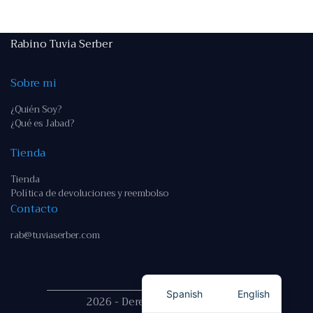
Rabino Tuvia Serber
Sobre mi
¿Quién Soy?
¿Qué es Jabad?
Tienda
Tienda
Política de devoluciones y reembolso
Contacto
rab@tuviaserber.com
Spanish
English
2026 - Derechos reservados