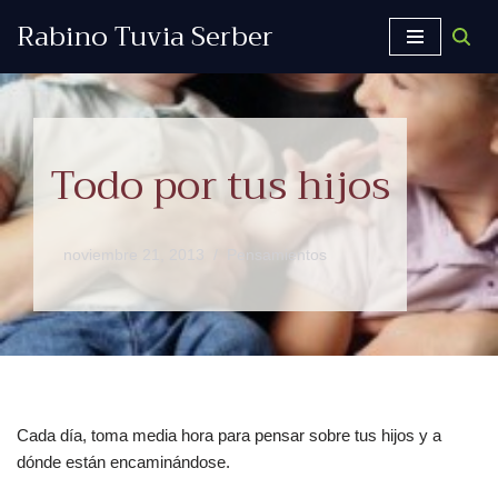
Rabino Tuvia Serber
Saltar
al
contenido
Todo por tus hijos
noviembre 21, 2013
Pensamientos
Cada día, toma media hora para pensar sobre tus hijos y a
dónde están encaminándose.