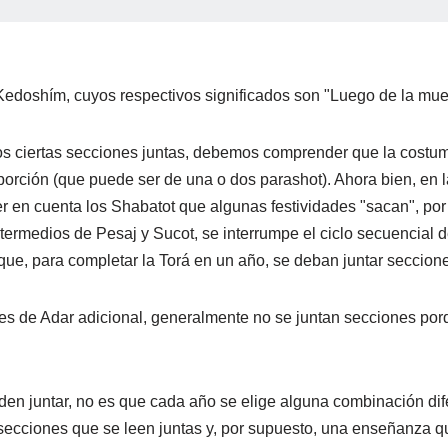
edoshím, cuyos respectivos significados son "Luego de la muer
mos ciertas secciones juntas, debemos comprender que la costu
orción (que puede ser de una o dos parashot). Ahora bien, en l
n cuenta los Shabatot que algunas festividades "sacan", por as
termedios de Pesaj y Sucot, se interrumpe el ciclo secuencial de
ue, para completar la Torá en un año, se deban juntar seccion
es de Adar adicional, generalmente no se juntan secciones porq
en juntar, no es que cada año se elige alguna combinación dif
 secciones que se leen juntas y, por supuesto, una enseñanza