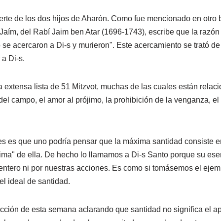
rte de los dos hijos de Aharón. Como fue mencionado en otro bo
aJaím, del Rabí Jaim ben Atar (1696-1743), escribe que la razó
do se acercaron a Di-s y murieron". Este acercamiento se trató 
a Di-s.
a extensa lista de 51 Mitzvot, muchas de las cuales están rela
del campo, el amor al prójimo, la prohibición de la venganza, el 
es es que uno podría pensar que la máxima santidad consiste en
ima" de ella. De hecho lo llamamos a Di-s Santo porque su es
 entero ni por nuestras acciones. Es como si tomásemos el ejem
l ideal de santidad.
ción de esta semana aclarando que santidad no significa el apa