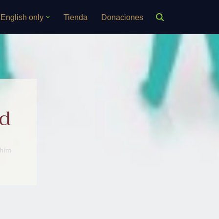
English only
Tienda
Donaciones
ad
hím